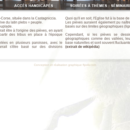
le panoramique
 en Haute Corse
Corse, située dans la Castagniccia.
Quoi qu'il en soit, l'Eglise fut à la base 
ve du latin plebs = peuple.
Les pièves auraient également pu naîtr
peuplade.
basés sur des limites géographiques (ligne
rait être à l'origine des pièves, en ayant
artir des tribus en place à l'époque
Cependant, si les pièves se dessi
géographiques comme des vallées, leur
lées en plusieurs paroisses, avec le
base naturelles et sont souvent fluctuant
rrait s'être basé sur des divisions
(extrait de wikipédia)
Conception et réalisation graphique flyoliv.com