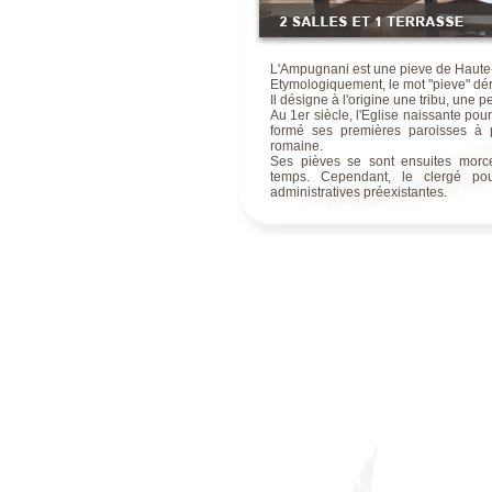
Ampugnani restaurant avec sal
Ampugnani restaurant La porta
L'Ampugnani est une pieve de Haute-
Etymologiquement, le mot "pieve" déri
Il désigne à l'origine une tribu, une 
Au 1er siècle, l'Eglise naissante pour
formé ses premières paroisses à p
romaine.
Ses pièves se sont ensuites morce
temps. Cependant, le clergé pou
administratives préexistantes.